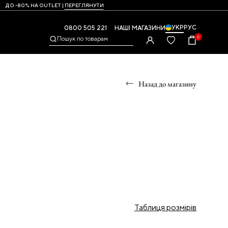
ДО -80% НА OUTLET |
ПЕРЕГЛЯНУТИ
УКР
РУС
0800 505 221
НАШІ МАГАЗИНИ
0
Пошук по товарам
Назад до магазину
УМКИ
,
Таблиця розмірів