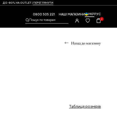
ДО -80% НА OUTLET |
ПЕРЕГЛЯНУТИ
УКР
РУС
0800 505 221
НАШІ МАГАЗИНИ
0
Пошук по товарам
Назад до магазину
УМКИ
,
Таблиця розмірів