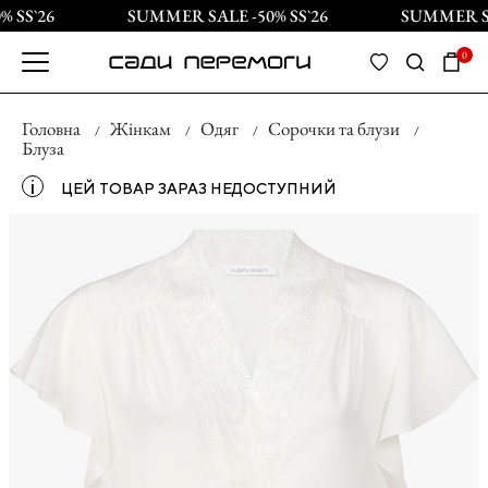
 SS`26
SUMMER SALE -50% SS`26
SUMMER SAL
0
Головна
Жінкам
Одяг
Сорочки та блузи
Блуза
і
ЦЕЙ ТОВАР ЗАРАЗ НЕДОСТУПНИЙ