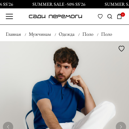
SS`26
SUMMER SALE -50% SS`26
SUMMER SALE
0
Главная
Мужчинам
Одежда
Поло
Поло