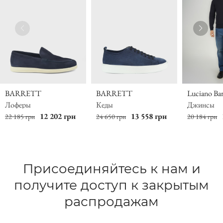
BARRETT
BARRETT
Luciano Ba
Лоферы
Кеды
Джинсы
12 202 грн
13 558 грн
22 185 грн
24 650 грн
20 184 грн
Присоединяйтесь к нам и
получите доступ к закрытым
распродажам