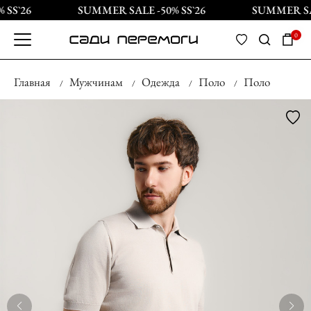
SS`26
SUMMER SALE -50% SS`26
SUMMER SALE
0
Главная
Мужчинам
Одежда
Поло
Поло