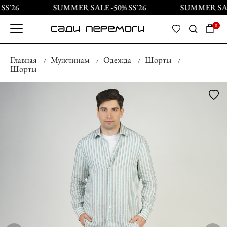
S`26
SUMMER SALE -50% SS`26
SUMMER SALE 
0
Главная
Мужчинам
Одежда
Шорты
Шорты