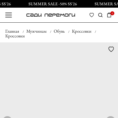
SS`26
SUMMER SALE -50% SS`26
SUMMER SALE
0
Главная
Мужчинам
Обувь
Кроссовки
Кроссовки