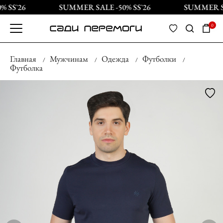
 SS`26
SUMMER SALE -50% SS`26
SUMMER SAL
0
Главная
Мужчинам
Одежда
Футболки
Футболка