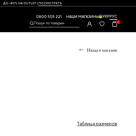
ДО -80% НА OUTLET |
ПОСМОТРЕТЬ
УКР
РУС
0800 505 221
НАШИ МАГАЗИНЫ
0
Пошук по товарам
Назад в магазин
Ы
УМКИ
ры
и,
Таблица размеров