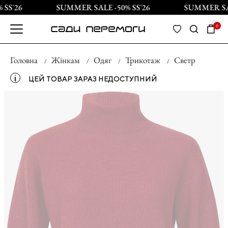
SS`26
SUMMER SALE -50% SS`26
SUMMER SALE
0
Головна
Жінкам
Одяг
Трикотаж
Светр
і
ЦЕЙ ТОВАР ЗАРАЗ НЕДОСТУПНИЙ