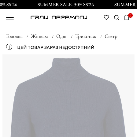
 SS`26
SUMMER SALE -50% SS`26
SUMMER SA
0
Головна
Жінкам
Одяг
Трикотаж
Светр
і
ЦЕЙ ТОВАР ЗАРАЗ НЕДОСТУПНИЙ