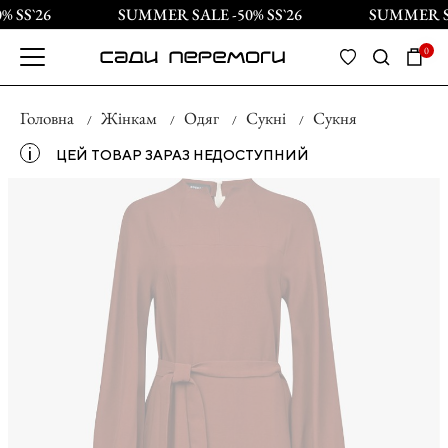
 SS`26
SUMMER SALE -50% SS`26
SUMMER SAL
0
Головна
Жінкам
Одяг
Сукні
Сукня
і
ЦЕЙ ТОВАР ЗАРАЗ НЕДОСТУПНИЙ