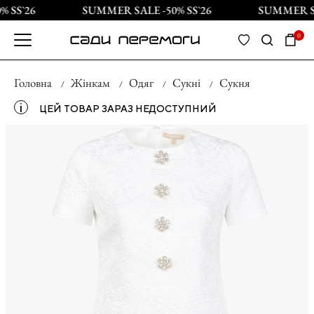
 SS`26
SUMMER SALE -50% SS`26
SUMMER SAL
0
Головна
Жінкам
Одяг
Сукні
Сукня
і
ЦЕЙ ТОВАР ЗАРАЗ НЕДОСТУПНИЙ