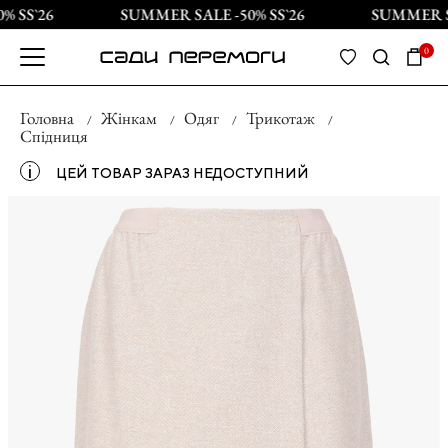
 SS`26
SUMMER SALE -50% SS`26
SUMMER SAL
0
Головна
Жінкам
Одяг
Трикотаж
Спідниця
і
ЦЕЙ ТОВАР ЗАРАЗ НЕДОСТУПНИЙ