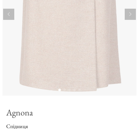
Agnona
Спідниця