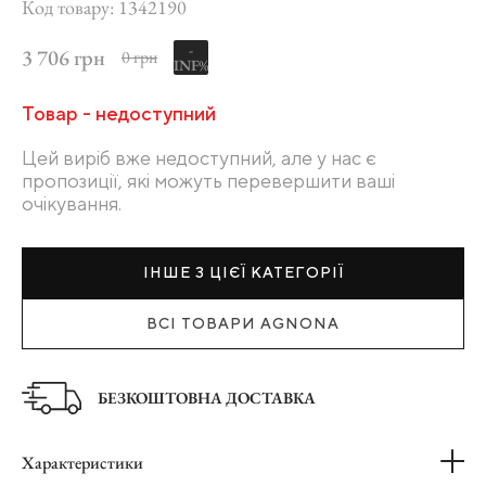
Код товару: 1342190
-
3 706 грн
0 грн
INF%
Товар - недоступний
Цей виріб вже недоступний, але у нас є
пропозиції, які можуть перевершити ваші
очікування.
ІНШЕ З ЦІЄЇ КАТЕГОРІЇ
ВСІ ТОВАРИ AGNONA
БЕЗКОШТОВНА ДОСТАВКА
Характеристики