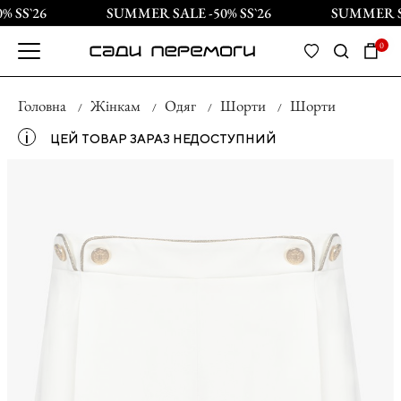
 SS`26
SUMMER SALE -50% SS`26
SUMMER SA
0
Головна
Жінкам
Одяг
Шорти
Шорти
і
ЦЕЙ ТОВАР ЗАРАЗ НЕДОСТУПНИЙ