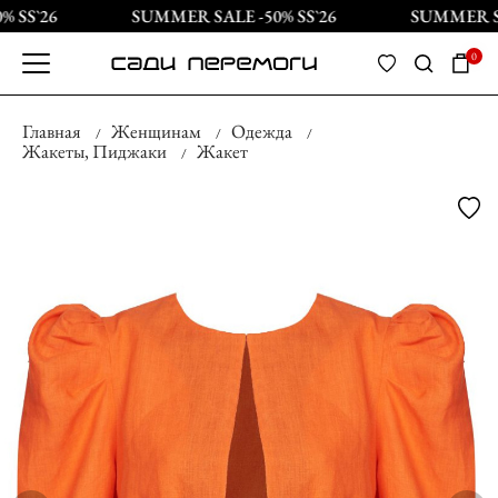
 SS`26
SUMMER SALE -50% SS`26
SUMMER SAL
0
Главная
Женщинам
Одежда
Жакеты, Пиджаки
Жакет