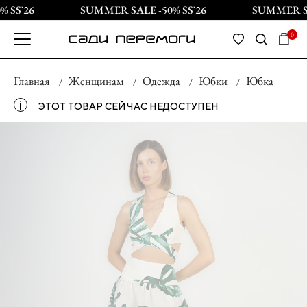
 SS`26
SUMMER SALE -50% SS`26
SUMMER SAL
0
Главная
Женщинам
Одежда
Юбки
Юбка
і
ЭТОТ ТОВАР СЕЙЧАС НЕДОСТУПЕН