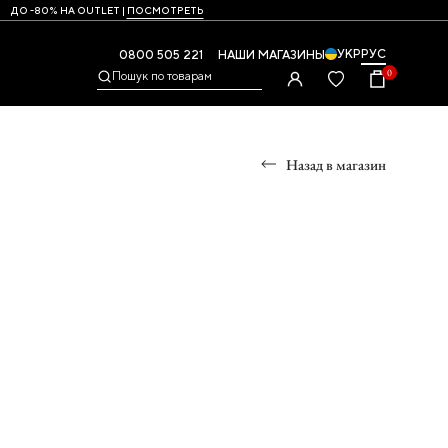
ДО -80% НА OUTLET |
ПОСМОТРЕТЬ
УКР
РУС
0800 505 221
НАШИ МАГАЗИНЫ
0
Пошук по товарам
Назад в магазин
Ы
УМКИ
ры
и,