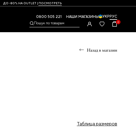
ДО -80% НА OUTLET |
ПОСМОТРЕТЬ
УКР
РУС
0800 505 221
НАШИ МАГАЗИНЫ
0
Пошук по товарам
Назад в магазин
Ы
УМКИ
ры
и,
Таблица размеров