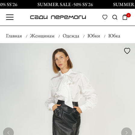
% SS`26
SUMMER SALE -50% SS`26
SUMMER SA
0
Главная
Женщинам
Одежда
Юбки
Юбка