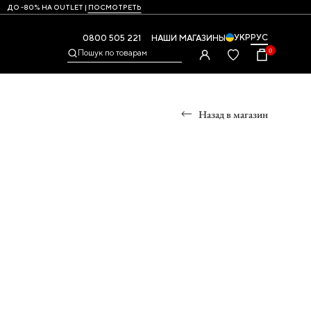
ДО -80% НА OUTLET |
ПОСМОТРЕТЬ
УКР
РУС
0800 505 221
НАШИ МАГАЗИНЫ
0
Пошук по товарам
Назад в магазин
Ы
УМКИ
ры
и,