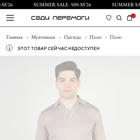
S`26
SUMMER SALE -50% SS`26
SUMMER SALE
0
Главная
Мужчинам
Одежда
Поло
Поло
і
ЭТОТ ТОВАР СЕЙЧАС НЕДОСТУПЕН