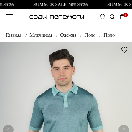
SS`26
SUMMER SALE -50% SS`26
SUMMER SAL
0
Главная
Мужчинам
Одежда
Поло
Поло