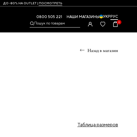
ДО -80% НА OUTLET |
ПОСМОТРЕТЬ
УКР
РУС
0800 505 221
НАШИ МАГАЗИНЫ
0
Пошук по товарам
Назад в магазин
Ы
УМКИ
ры
и,
Таблица размеров