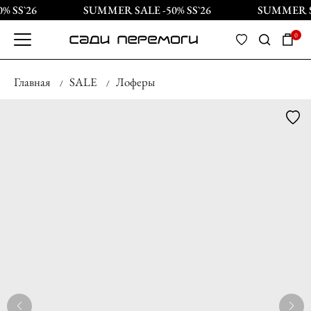
 SS`26
SUMMER SALE -50% SS`26
SUMMER SA
0
Главная
SALE
Лоферы