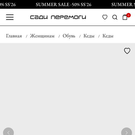
 SS`26
SUMMER SALE -50% SS`26
SUMMER SA
0
Главная
Женщинам
Обувь
Кеды
Кеды