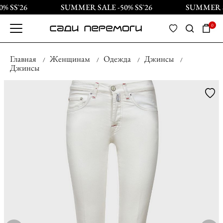
 SS`26
SUMMER SALE -50% SS`26
SUMMER SA
0
Главная
Женщинам
Одежда
Джинсы
Джинсы