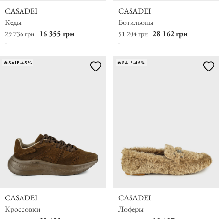
CASADEI
CASADEI
Кеды
Ботильоны
16 355 грн
28 162 грн
29 736 грн
51 204 грн
🔥SALE -45%
🔥SALE -45%
CASADEI
CASADEI
Кроссовки
Лоферы