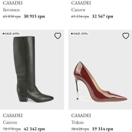
CASADEI
CASADEI
Ботинки
Сапоги
30 915 грн
32 567 грн
61 830 грн
65 134 грн
🔥SALE -40%
🔥SALE -50%
CASADEI
CASADEI
Сапоги
Туфли
42 342 грн
19 314 грн
70 570 грн
38 628 грн