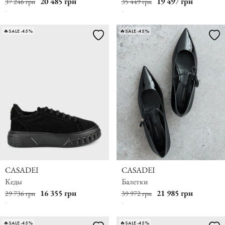
20 485 грн
19 497 грн
37 246 грн
35 449 грн
🔥SALE -45%
🔥SALE -45%
CASADEI
CASADEI
Кеды
Балетки
16 355 грн
21 985 грн
29 736 грн
39 972 грн
🔥SALE -45%
🔥SALE -45%