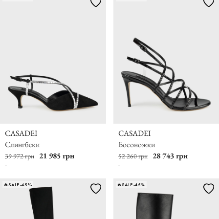
CASADEI
CASADEI
Слингбеки
Босоножки
21 985 грн
28 743 грн
39 972 грн
52 260 грн
🔥SALE -45%
🔥SALE -45%