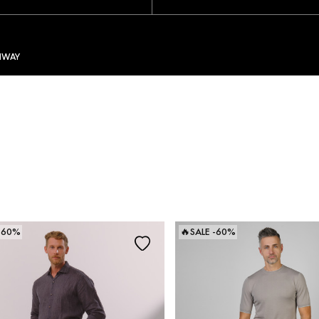
NWAY
ОБУВЬ
ОБУВЬ
СУМКИ
АКСЕССУАРЫ
АКСЕССУАР
С
Балетки
Ботинки
Галстуки
Головные убо
Босоножки
Домашняя
Портмоне
Кошельки
обувь
Ботильоны
Ремни
Ремни
Кеды
Домашняя
Головные уборы
Украшения
обувь
Кроссовки
Шарфы и
Шарфы, Платк
Кеды
Лоферы
перчатки
Шали
 -60%
🔥SALE -60%
Кроссовки
Сандалии
Перчатки
Лоферы
Слипоны
Мюли
Туфли
Сандалии
Сапоги и