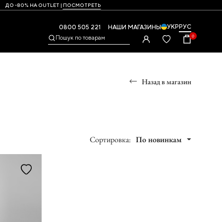
ДО -80% НА OUTLET |
ПОСМОТРЕТЬ
УКР
РУС
0800 505 221
НАШИ МАГАЗИНЫ
0
Пошук по товарам
Назад в магазин
Ы
УМКИ
ры
Сортировка:
По новинкам
и,