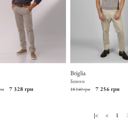
Ботинки
Туфли
Шлепанцы
Briglia
Брюки
7 328 грн
7 256 грн
рн
18 140 грн
|<
<
1