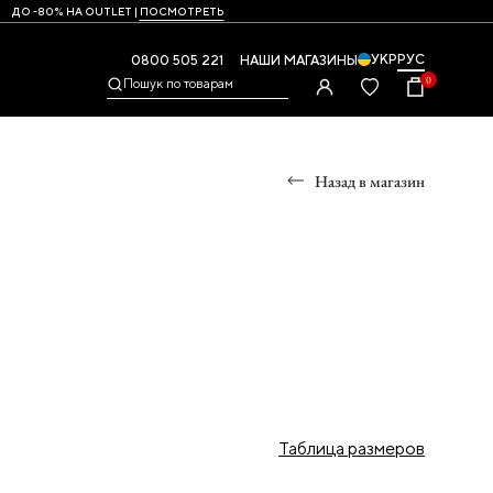
ДО -80% НА OUTLET |
ПОСМОТРЕТЬ
УКР
РУС
0800 505 221
НАШИ МАГАЗИНЫ
0
Пошук по товарам
Назад в магазин
Ы
УМКИ
ры
и,
Таблица размеров