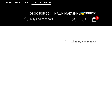
ДО -80% НА OUTLET |
ПОСМОТРЕТЬ
УКР
РУС
0800 505 221
НАШИ МАГАЗИНЫ
0
Пошук по товарам
Назад в магазин
Ы
УМКИ
ры
и,