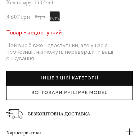
Код товару: 1507543
-
3 607 грн
0 грн
INF%
Товар - недоступний
Цей виріб вже недоступний, але у нас є
пропозиції, які можуть перевершити ваші
очікування.
ІНШЕ З ЦІЄЇ КАТЕГОРІЇ
ВСІ ТОВАРИ PHILIPPE MODEL
БЕЗКОШТОВНА ДОСТАВКА
Характеристики