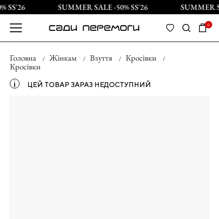
 SS`26
SUMMER SALE -50% SS`26
SUMMER SAL
0
Головна
Жінкам
Взуття
Кросівки
Кросівки
і
ЦЕЙ ТОВАР ЗАРАЗ НЕДОСТУПНИЙ