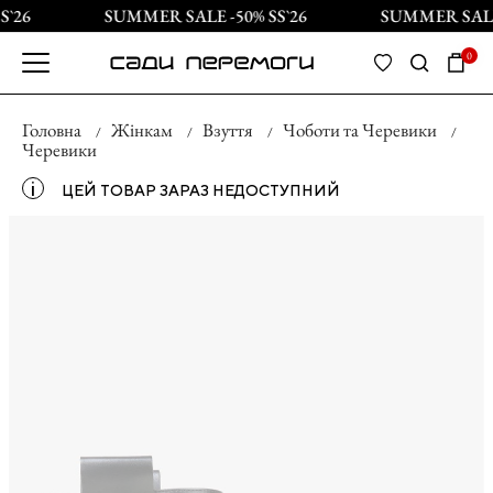
`26
SUMMER SALE -50% SS`26
SUMMER SALE 
0
Головна
Жінкам
Взуття
Чоботи та Черевики
Черевики
і
ЦЕЙ ТОВАР ЗАРАЗ НЕДОСТУПНИЙ