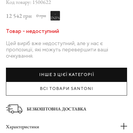
Код товару: 1500622
-
12 542 грн
0 грн
INF%
Товар - недоступний
Цей виріб вже недоступний, але у нас є
пропозиції, які можуть перевершити ваші
очікування.
ІНШЕ З ЦІЄЇ КАТЕГОРІЇ
ВСІ ТОВАРИ SANTONI
БЕЗКОШТОВНА ДОСТАВКА
Характеристики