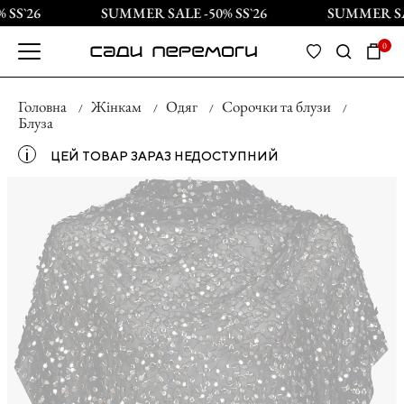
SS`26
SUMMER SALE -50% SS`26
SUMMER SAL
0
Головна
Жінкам
Одяг
Сорочки та блузи
Блуза
і
ЦЕЙ ТОВАР ЗАРАЗ НЕДОСТУПНИЙ